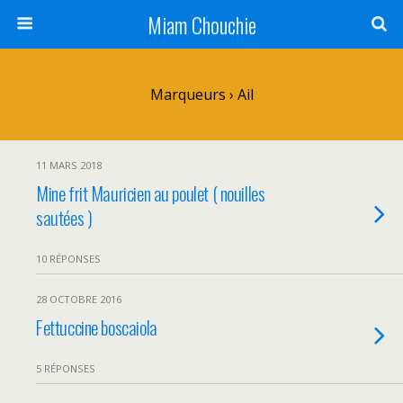
Miam Chouchie
Marqueurs › Ail
11 MARS 2018
Mine frit Mauricien au poulet ( nouilles
sautées )
10 RÉPONSES
28 OCTOBRE 2016
Fettuccine boscaiola
5 RÉPONSES