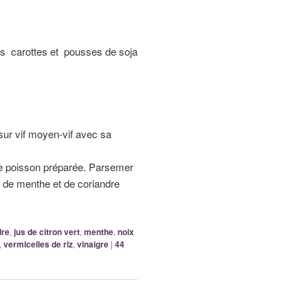
les carottes et pousses de soja
 sur vif moyen-vif avec sa
de poisson préparée. Parsemer
s de menthe et de coriandre
dre
,
jus de citron vert
,
menthe
,
noix
,
vermicelles de riz
,
vinaigre
|
44