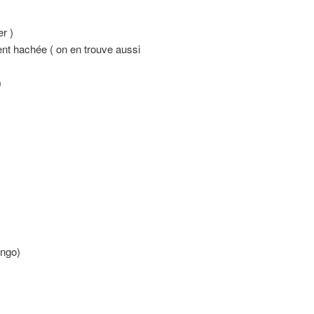
r )
ment hachée ( on en trouve aussi
)
ungo)