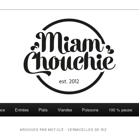
ie
uce
Entrées
Plats
Viandes
Poissons
100 % pause
ARCHIVES PAR MOT-CLÉ :
VERMICELLES DE RIZ