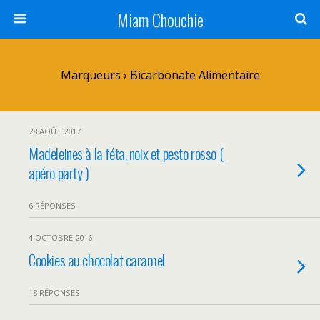
Miam Chouchie
Marqueurs › Bicarbonate Alimentaire
28 AOÛT 2017
Madeleines à la féta, noix et pesto rosso (
apéro party )
6 RÉPONSES
4 OCTOBRE 2016
Cookies au chocolat caramel
18 RÉPONSES