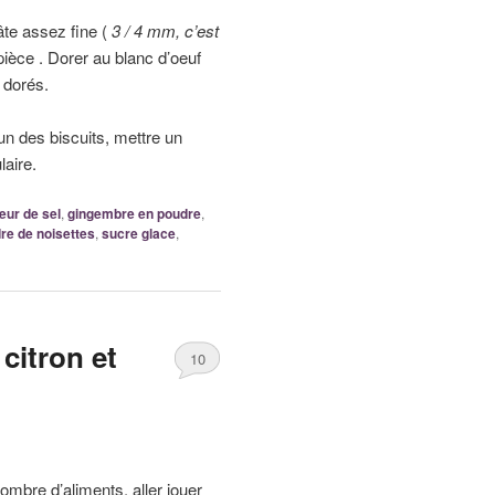
âte assez fine (
3 / 4 mm, c’est
ièce . Dorer au blanc d’oeuf
 dorés.
 un des biscuits, mettre un
laire.
leur de sel
,
gingembre en poudre
,
re de noisettes
,
sucre glace
,
citron et
10
ombre d’aliments, aller jouer