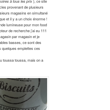
oires à tous les prix
), ce site
icles provenant de plusieurs
usieurs magasins en simultané
que et il y a un choix énorme !
ande lumineuse pour mon food
teur de recherche j’ai eu 111
 magasin par magasin et je
tables basses, ce sont des
ais quelques emplettes ces
au toussa toussa, mais on a