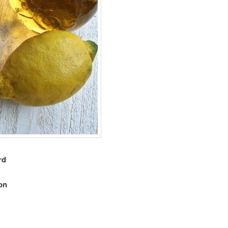
ard
on