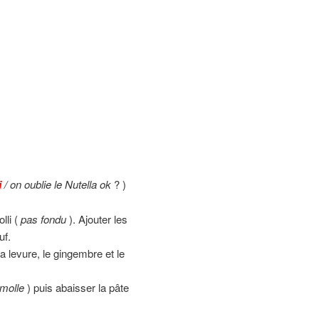
i
/ on oublie le Nutella ok
? )
lli (
pas fondu
). Ajouter les
uf.
a levure, le gingembre et le
 molle
) puis abaisser la pâte