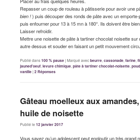
Placer au frais quelques heures.
Repasser un coup de rouleau à pâtisserie pour avoir une p
bien !
) puis découper des ronds de pâte avec un emporte-p
puis enfourner pour 13 à 15 mn à 180°. Ils doivent être bien
Laisser refroidir.
Mettre une noisette de pâte à tartiner chocolat noisette sur
autre dessus et souder en faisant un petit mouvement circu
Publié dans
100 % pause
|
Marqué avec
beurre
,
cassonade
,
farine
,
f
jauned'oeuf
,
levure chimique
,
pâte à tartiner chocolat-noisette
,
poud
vanille
|
2
Réponses
Gâteau moelleux aux amandes, 
huile de noisette
Publié le
12 janvier 2017
Vous savez qu’un adolescent peut engloutir un très grand n