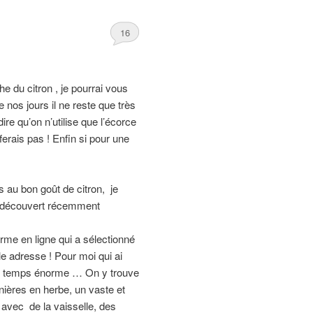
16
e du citron , je pourrai vous
e nos jours il ne reste que très
re qu’on n’utilise que l’écorce
ferais pas ! Enfin si pour une
s au bon goût de citron, je
ai découvert récemment
rme en ligne qui a sélectionné
le adresse ! Pour moi qui ai
 de temps énorme … On y trouve
inières en herbe, un vaste et
 avec de la vaisselle, des