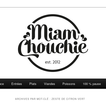
ie
uce
Entrées
Plats
Viandes
Poissons
100 % pause
ARCHIVES PAR MOT-CLÉ :
ZESTE DE CITRON VERT