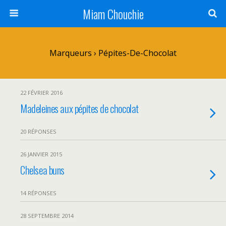
Miam Chouchie
Marqueurs › Pépites-De-Chocolat
22 FÉVRIER 2016
Madeleines aux pépites de chocolat
20 RÉPONSES
26 JANVIER 2015
Chelsea buns
14 RÉPONSES
28 SEPTEMBRE 2014