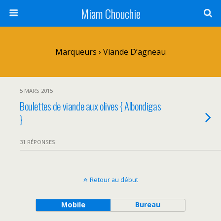
Miam Chouchie
Marqueurs › Viande D’agneau
5 MARS 2015
Boulettes de viande aux olives { Albondigas
}
31 RÉPONSES
Retour au début
Mobile
Bureau