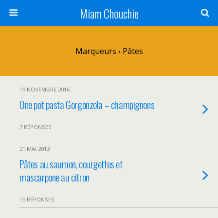
Miam Chouchie
Marqueurs › Pâtes
19 NOVEMBRE 2016
One pot pasta Gorgonzola – champignons
7 RÉPONSES
21 MAI 2013
Pâtes au saumon, courgettes et
mascarpone au citron
15 RÉPONSES