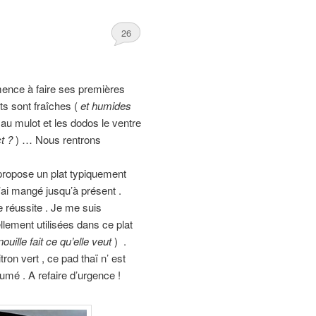
26
mence à faire ses premières
uits sont fraîches (
et humides
 au mulot et les dodos le ventre
t ?
) … Nous rentrons
 propose un plat typiquement
j’ai mangé jusqu’à présent .
e réussite . Je me suis
llement utilisées dans ce plat
nouille fait ce qu’elle veut
) .
tron vert , ce pad thaï n’ est
umé . A refaire d’urgence !