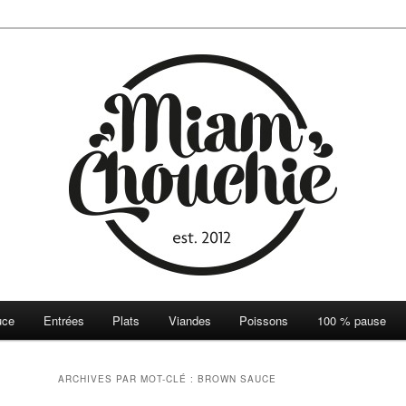
ie
uce
Entrées
Plats
Viandes
Poissons
100 % pause
ARCHIVES PAR MOT-CLÉ :
BROWN SAUCE