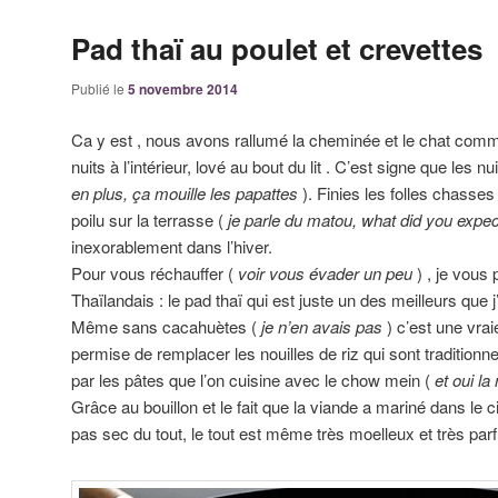
Pad thaï au poulet et crevettes
Publié le
5 novembre 2014
Ca y est , nous avons rallumé la cheminée et le chat com
nuits à l’intérieur, lové au bout du lit . C’est signe que les n
en plus, ça mouille les papattes
). Finies les folles chasses
poilu sur la terrasse (
je parle du matou, what did you expec
inexorablement dans l’hiver.
Pour vous réchauffer (
voir vous évader un peu
) , je vous
Thaïlandais : le pad thaï qui est juste un des meilleurs que 
Même sans cacahuètes (
je n’en avais pas
) c’est une vrai
permise de remplacer les nouilles de riz qui sont traditionne
par les pâtes que l’on cuisine avec le chow mein (
et oui
la 
Grâce au bouillon et le fait que la viande a mariné dans le ci
pas sec du tout, le tout est même très moelleux et très parf