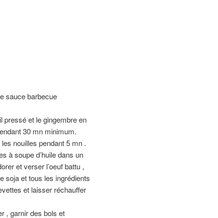
 de sauce barbecue
ail pressé et le gingembre en
 pendant 30 mn minimum.
r les nouilles pendant 5 mn .
ères à soupe d’huile dans un
rer et verser l’oeuf battu ,
e soja et tous les ingrédients
evettes et laisser réchauffer
r , garnir des bols et