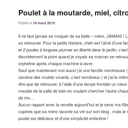
Poulet à la moutarde, miel, citr
Publié le
16 mars 2015
Il ne faut jamais se moquer de sa belle – mère, JAMAIS ! Le
se retourner. Pour la petite histoire, chéri est l’aîné d’une 
et 2 poules à longues plumes en liberté dans le jardin, c’e
discrètement la poire quand je voyais sa maman se retrou
orpheline après chaque machine à laver.
Sauf que maintenant moi aussi j’ai une famille nombreuse (
ramène des mulots vivants, c’est nombreux
) et j’ai le mê
dire que de retrouver, à l’aide d’une lampe frontale un vieu
meuble de la salle de bain en voulant chercher l’autre chau
de rire…
Aucun rapport avec la recette aujourd’hui et je sens ma fill
copines que sa mère raconte sa vie sur son blog , mais je n’
poulet est délicieux et d’une simplicité enfantine !