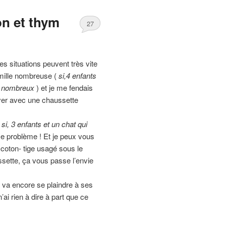
on et thym
27
s situations peuvent très vite
famille nombreuse (
si,
4 enfants
st nombreux
) et je me fendais
ver avec une chaussette
si, 3 enfants et un chat qui
me problème ! Et je peux vous
x coton- tige usagé sous le
ssette, ça vous passe l’envie
e va encore se plaindre à ses
ai rien à dire à part que ce