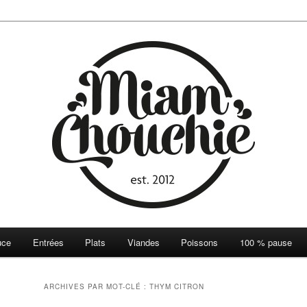
ie
uce
Entrées
Plats
Viandes
Poissons
100 % pause
ARCHIVES PAR MOT-CLÉ :
THYM CITRON