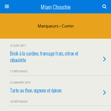
Miam Chouchie
Marqueurs › Cumin
27 JUIN 2017
Brick à la sardine, fromage frais, citron et
ciboulette
17 RÉPONSES
21 JANVIER 2016
Tarte au thon, oignons et épices
18 RÉPONSES