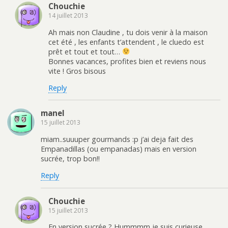
Chouchie
14 juillet 2013
Ah mais non Claudine , tu dois venir à la maison
cet été , les enfants t’attendent , le cluedo est
prêt et tout et tout…
Bonnes vacances, profites bien et reviens nous
vite ! Gros bisous
Reply
manel
15 juillet 2013
miam..suuuper gourmands :p j’ai deja fait des
Empanadillas (ou empanadas) mais en version
sucrée, trop bon!!
Reply
Chouchie
15 juillet 2013
En version sucrée ? Hummmm je suis curieuse …