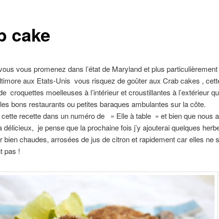
b cake
 vous vous promenez dans l’état de Maryland et plus particulièrement
altimore aux Etats-Unis vous risquez de goûter aux Crab cakes , cett
de croquettes moelleuses à l’intérieur et croustillantes à l’extérieur q
les bons restaurants ou petites baraques ambulantes sur la côte.
é cette recette dans un numéro de » Elle à table » et bien que nous 
 délicieux, je pense que la prochaine fois j’y ajouterai quelques herbes
 bien chaudes, arrosées de jus de citron et rapidement car elles ne 
t pas !