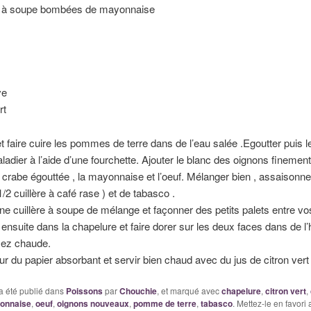
es à soupe bombées de mayonnaise
ve
rt
t faire cuire les pommes de terre dans de l’eau salée .Egoutter puis 
ladier à l’aide d’une fourchette. Ajouter le blanc des oignons finemen
e crabe égouttée , la mayonnaise et l’oeuf. Mélanger bien , assaisonner
/2 cuillère à café rase ) et de tabasco .
ne cuillère à soupe de mélange et façonner des petits palets entre v
 ensuite dans la chapelure et faire dorer sur les deux faces dans de l’
sez chaude.
ur du papier absorbant et servir bien chaud avec du jus de citron vert 
a été publié dans
Poissons
par
Chouchie
, et marqué avec
chapelure
,
citron vert
,
onnaise
,
oeuf
,
oignons nouveaux
,
pomme de terre
,
tabasco
. Mettez-le en favori