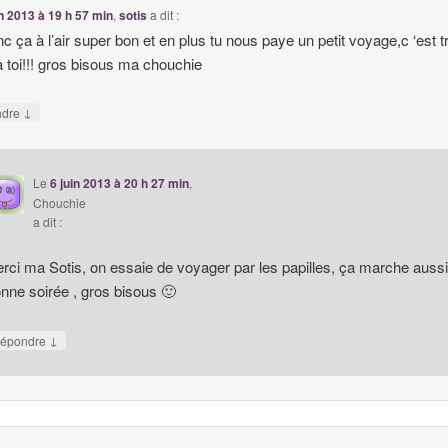
in 2013 à 19 h 57 min
,
sotis
a dit :
nc ça à l’air super bon et en plus tu nous paye un petit voyage,c ‘est t
 à toi!!! gros bisous ma chouchie
↓
ndre
Le
6 juin 2013 à 20 h 27 min
,
Chouchie
a dit :
rci ma Sotis, on essaie de voyager par les papilles, ça marche aussi
nne soirée , gros bisous 🙂
↓
épondre