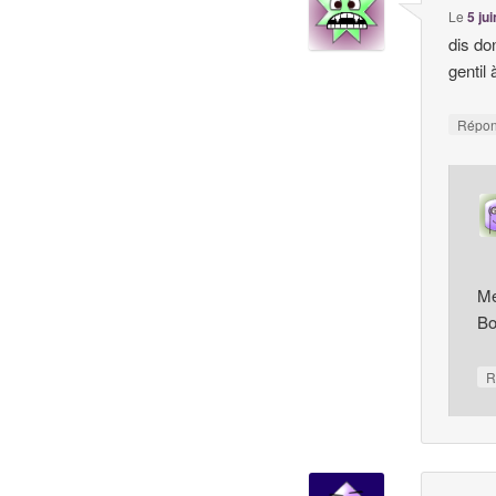
Le
5 ju
dis do
gentil
Répo
Me
Bo
R