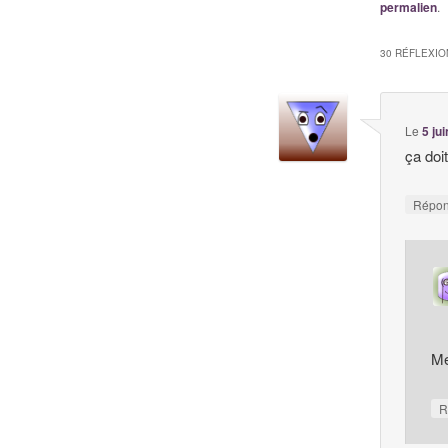
permalien
.
30 RÉFLEXIO
Le
5 ju
ça doit
Répo
Me
R