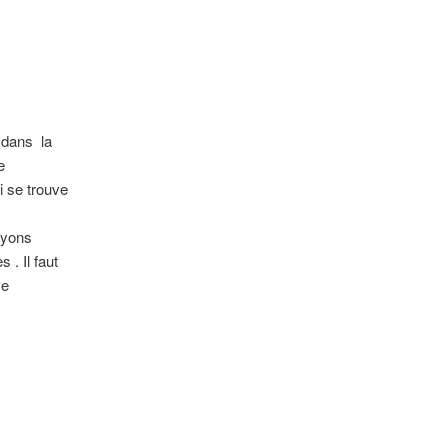
articles
 dans la
e
ui se trouve
ayons
 . Il faut
se