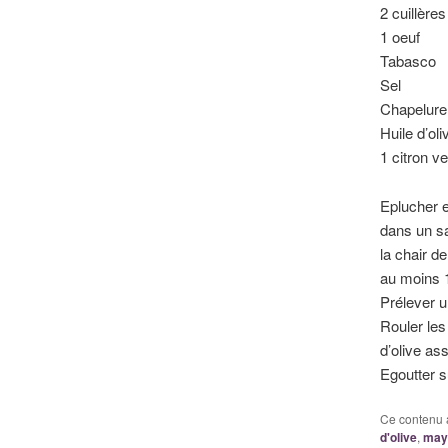
2 cuillèr
1 oeuf
Tabasco
Sel
Chapelure
Huile d’oli
1 citron ve
Eplucher e
dans un sa
la chair d
au moins 1
Prélever u
Rouler les
d’olive as
Egoutter s
Ce contenu 
d'olive
,
may