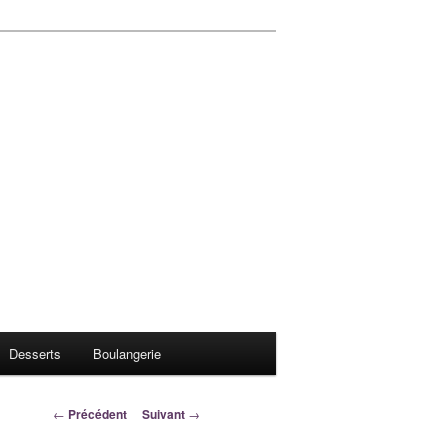
Desserts
Boulangerie
Navigation
←
Précédent
Suivant
→
des