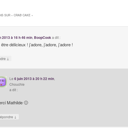
NS SUR «
CRAB CAKE
»
in 2013 à 16 h 46 min
,
BoopCook
a dit :
 être délicieux ! j’adore, j’adore, j’adore !
↓
ndre
Le
6 juin 2013 à 20 h 22 min
,
Chouchie
a dit :
rci Mathilde 🙂
↓
épondre