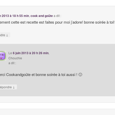
in 2013 à 18 h 55 min
,
cook and goûte
a dit :
ement cette est recette est faites pour moi j’adore! bonne soirée à toi!
↓
ndre
Le
6 juin 2013 à 20 h 26 min
,
Chouchie
a dit :
rci Cookandgoûte et bonne soirée à toi aussi ! 🙂
↓
épondre