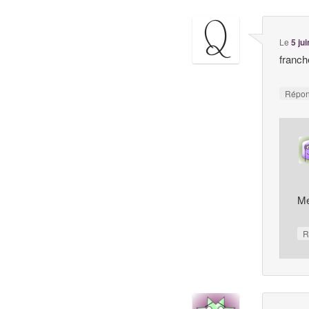
Le
5 ju
franch
Répo
Me
R