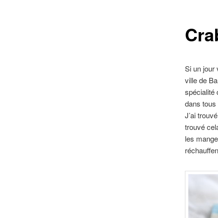
contenu
Cra
principal
Si un jour
ville de B
spécialité 
dans tous 
J’ai trouv
trouvé cela
les manger
réchauffen