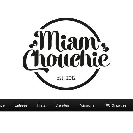
ie
uce
Entrées
Plats
Viandes
Poissons
100 % pause