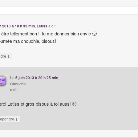
in 2013 à 18 h 33 min
,
Letiss
a dit :
t être tellement bon !! tu me donnes bien envie 🙂
journée ma chouchie, bisous!
↓
ndre
Le
6 juin 2013 à 20 h 25 min
,
Chouchie
a dit :
rci Letiss et gros bisous à toi aussi 🙂
↓
épondre