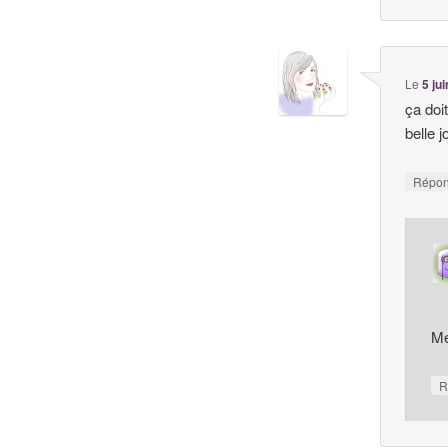
Le
5 ju
ça doi
belle 
Répo
Me
R