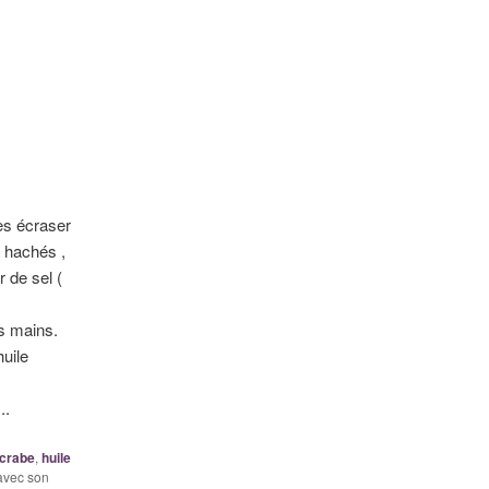
les écraser
t hachés ,
 de sel (
os mains.
huile
..
crabe
,
huile
 avec son