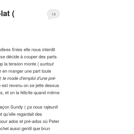
lat (
14
ses finies elle nous interdit
le se décide à couper des parts
up la tension monte (
surtout
par en manger une part toute
 le mode d’emploi d’une pré-
 est revenu on se jette dessus
, et on la félicite quand même
façon Sundy (
ça nous rajeunit
t qu’elle regardait des
pour ados et pré-ados où Peter
ochet aussi gentil que brun