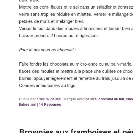
Mettre les corn- flakes et le sel dans un saladier et écras
verre sans trop les réduire en miettes. Verser le mélange d
pétales de maïs et mélanger bien.
Verser le tout dans des moules à financiers et tasser bien a
Laisser prendre 2 heures au réfrigérateur.
Pour le dessous au chocolat :
Faire fondre les chocolats au micro-onde ou au bain-marie. 
flakes des moules et mettre à la place une cuillère de choc
barres, appuyer légèrement et remettre au frais jusqu’à ce 
Conserver les barres au frigo.
Publié dans
100 % pause
|
Marqué avec
beurre
,
chocolat au lait
,
choc
flakes
,
sel
|
14
Réponses
Brownies aux framboises et pé