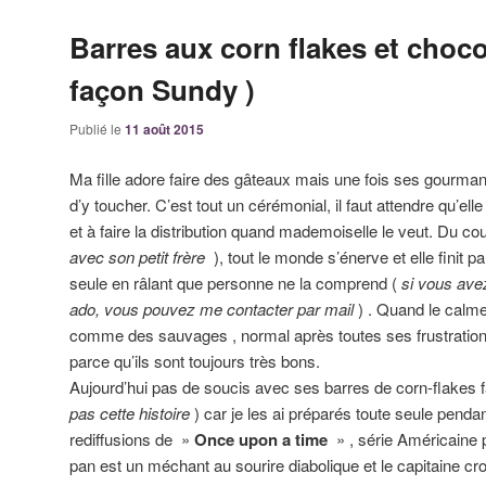
Barres aux corn flakes et choco
façon Sundy )
Publié le
11 août 2015
Ma fille adore faire des gâteaux mais une fois ses gourmandi
d’y toucher. C’est tout un cérémonial, il faut attendre qu’el
et à faire la distribution quand mademoiselle le veut. Du co
avec son petit frère
), tout le monde s’énerve et elle finit 
seule en râlant que personne ne la comprend (
si vous avez
ado, vous pouvez me contacter par mail
) . Quand le calme
comme des sauvages , normal après toutes ses frustrations
parce qu’ils sont toujours très bons.
Aujourd’hui pas de soucis avec ses barres de corn-flakes 
pas cette histoire
) car je les ai préparés toute seule pendan
rediffusions de »
Once upon a time
» , série Américaine 
pan est un méchant au sourire diabolique et le capitaine cr