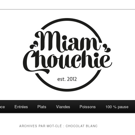
ie
uce
Entrées
Plats
Viandes
Poissons
100 % pause
ARCHIVES PAR MOT-CLÉ :
CHOCOLAT BLANC