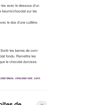
ez-les avec le dessous d’un
e beurre/chocolat sur les
vec le dos d’une cuillère.
Sortir les barres de corn-
olat fondu. Remettre les
que le chocolat durcisse.
olat blanc
,
chocolat noir
,
corn
pites de
30