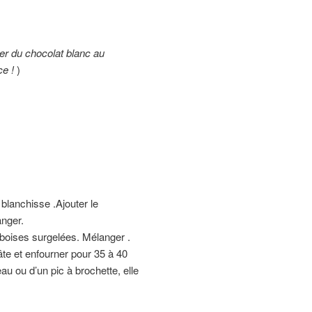
cher du chocolat blanc au
e !
)
blanchisse .Ajouter le
anger.
amboises surgelées. Mélanger .
âte et enfourner pour 35 à 40
au ou d’un pic à brochette, elle