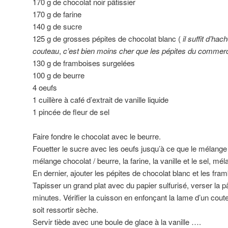
170 g de chocolat noir pâtissier
170 g de farine
140 g de sucre
125 g de grosses pépites de chocolat blanc (
il suffit d’ha
couteau
,
c’est bien moins cher que les pépites du commerc
130 g de framboises surgelées
100 g de beurre
4 oeufs
1 cuillère à café d’extrait de vanille liquide
1 pincée de fleur de sel
Faire fondre le chocolat avec le beurre.
Fouetter le sucre avec les oeufs jusqu’à ce que le mélange 
mélange chocolat / beurre, la farine, la vanille et le sel, mél
En dernier, ajouter les pépites de chocolat blanc et les fr
Tapisser un grand plat avec du papier sulfurisé, verser la p
minutes. Vérifier la cuisson en enfonçant la lame d’un coute
soit ressortir sèche.
Servir tiède avec une boule de glace à la vanille ….