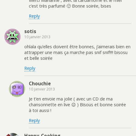
Merci Marianne , avec la cardamome et le miel
c’est très parfumé 🙂 Bonne soirée, bises
Reply
sotis
10 janvier 2013
ohlala qu’elles doivent être bonnes, j’aimerais bien en
attrapper une mais ça marche pas snif snif!!!! bisosu
et belle soirée
Reply
Chouchie
10 janvier 2013
Je t’en envoie ma jolie ( avec un CD de ma
chansonnette en live 😉 ) Bisous et bonne soirée
à toi aussi !
Reply
Happy_Cooking