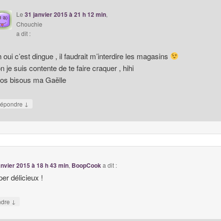
Le
31 janvier 2015 à 21 h 12 min
,
Chouchie
a dit :
 oui c’est dingue , il faudrait m’interdire les magasins
n je suis contente de te faire craquer , hihi
os bisous ma Gaëlle
↓
épondre
anvier 2015 à 18 h 43 min
,
BoopCook
a dit :
er délicieux !
↓
ndre