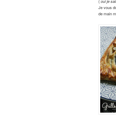
(
oui je sa
Je vous 
de main ma