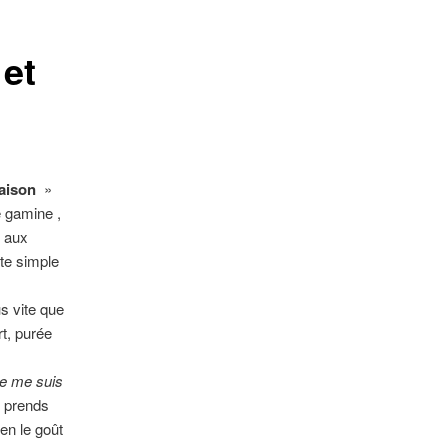
articles
 et
maison
»
ne gamine ,
s aux
ute simple
us vite que
rt, purée
ne me suis
e prends
ien le goût