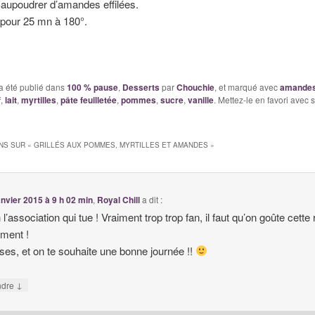
aupoudrer d’amandes effilées.
 pour 25 mn à 180°.
a été publié dans
100 % pause
,
Desserts
par
Chouchie
, et marqué avec
amandes 
f
,
lait
,
myrtilles
,
pâte feuilletée
,
pommes
,
sucre
,
vanille
. Mettez-le en favori avec 
NS SUR «
GRILLÉS AUX POMMES, MYRTILLES ET AMANDES
»
anvier 2015 à 9 h 02 min
,
Royal Chill
a dit :
l’association qui tue ! Vraiment trop trop fan, il faut qu’on goûte cette 
ment !
ses, et on te souhaite une bonne journée !!
↓
ndre