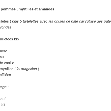
x pommes , myrtilles et amandes
lletés (
plus 5 tartelettes avec les chutes de pâte car j’utilise des pât
s rondes
)
uilletées bio
s
sucre
eau
e vanille
yrtilles (
ici surgelées
)
ffilées
rage :
oeuf
lait