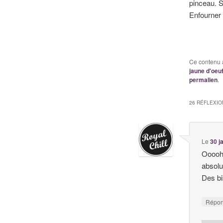
pinceau. S
Enfourner
Ce contenu 
jaune d'oeu
permalien
.
26 RÉFLEXIO
Le
30 j
Ooooh 
absolu
Des bi
Répo