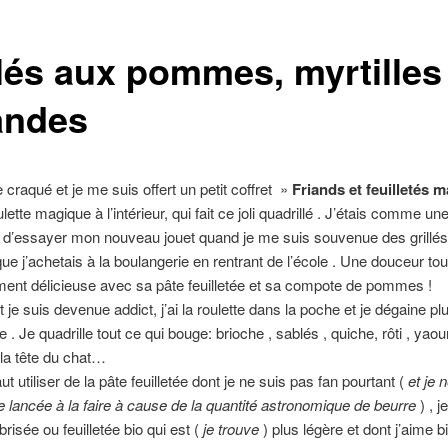
llés aux pommes, myrtilles
ndes
e craqué et je me suis offert un petit coffret »
Friands et feuilletés 
lette magique à l’intérieur, qui fait ce joli quadrillé . J’étais comme u
 d’essayer mon nouveau jouet quand je me suis souvenue des grillé
 j’achetais à la boulangerie en rentrant de l’école . Une douceur to
ment délicieuse avec sa pâte feuilletée et sa compote de pommes !
 je suis devenue addict, j’ai la roulette dans la poche et je dégaine pl
. Je quadrille tout ce qui bouge: brioche , sablés , quiche, rôti , yaou
 la tête du chat…
ut utiliser de la pâte feuilletée dont je ne suis pas fan pourtant (
et je 
 lancée à la faire à cause de la quantité astronomique de beurre
) , j
brisée ou feuilletée bio qui est (
je trouve
) plus légère et dont j’aime b