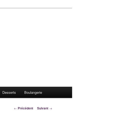
Desserts
Boulangerie
Navigation
←
Précédent
Suivant
→
des