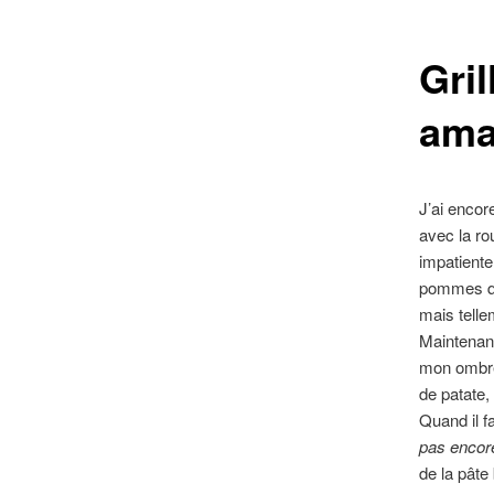
contenu
Gri
principal
ama
J’ai encor
avec la rou
impatiente
pommes que
mais telle
Maintenant
mon ombre 
de patate,
Quand il fa
pas encore
de la pâte 