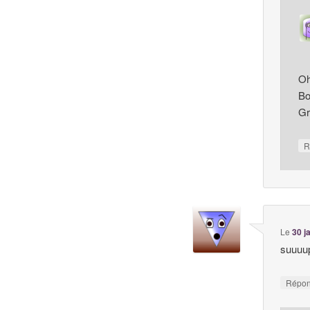
Oh
Bo
Gr
R
Le
30 j
suuuup
Répo