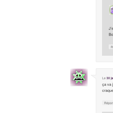
J’
Bo
R
Le
30 j
ça va 
craque
Répo