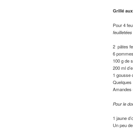
Grillé au
Pour 4 feui
feuilletée
2 pâtes fe
6 pomme
100 g de 
200 ml d’
1 gousse d
Quelques m
Amandes e
Pour le do
1 jaune d’
Un peu de 