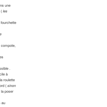
ans une
 (
les
 fourchette
e
a compote,
es
sible .
cile à
la roulette
ord (
sinon
t la poser
s au