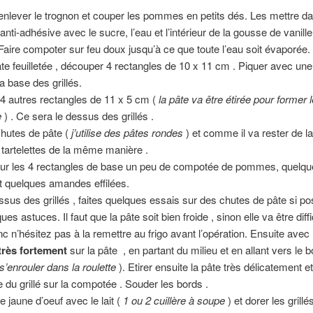
enlever le trognon et couper les pommes en petits dés. Les mettre d
anti-adhésive avec le sucre, l’eau et l’intérieur de la gousse de vanille
Faire compoter sur feu doux jusqu’à ce que toute l’eau soit évaporée.
te feuilletée , découper 4 rectangles de 10 x 11 cm . Piquer avec une
a base des grillés.
4 autres rectangles de 11 x 5 cm (
la pâte va être étirée pour former l
e
) . Ce sera le dessus des grillés .
hutes de pâte (
j’utilise des pâtes rondes
) et comme il va rester de l
s tartelettes de la même manière .
ur les 4 rectangles de base un peu de compotée de pommes, quelqu
et quelques amandes effilées.
ssus des grillés , faites quelques essais sur des chutes de pâte si pos
ues astuces. Il faut que la pâte soit bien froide , sinon elle va être diffi
nc n’hésitez pas à la remettre au frigo avant l’opération. Ensuite avec 
très fortement
sur la pâte , en partant du milieu et en allant vers le b
s’enrouler dans la roulette
). Etirer ensuite la pâte très délicatement e
e du grillé sur la compotée . Souder les bords .
e jaune d’oeuf avec le lait (
1 ou 2 cuillère à soupe
) et dorer les grillé