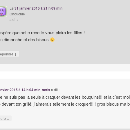
Le
31 janvier 2015 à 21 h 09 min
,
Chouchie
a dit :
espère que cette recette vous plaira les filles !
n dimanche et des bisous
↓
épondre
anvier 2015 à 14 h 04 min
,
sotis
a dit :
je ne suis pas la seule à craquer devant les bouquins!!! et la c’est moi
 devant ton grillé, j’aimerais tellement le croquer!!!!! gros bisous ma b
↓
ndre