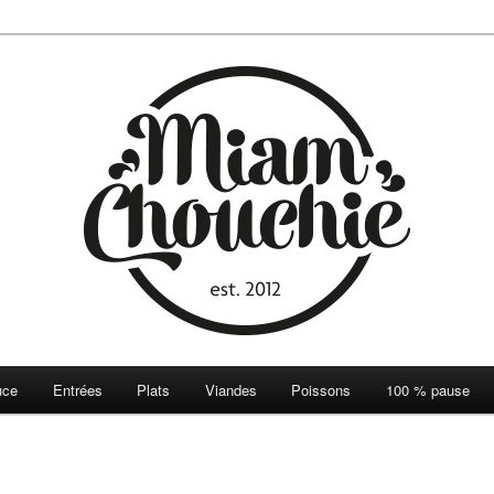
ie
uce
Entrées
Plats
Viandes
Poissons
100 % pause