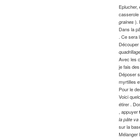
Eplucher, 
casserole 
graines
). 
Dans la pâ
. Ce sera l
Découper 
quadrillag
Avec les c
je fais de
Déposer s
myrtilles 
Pour le de
Voici quelq
étirer . Do
, appuyer
la pâte va 
sur la bas
Mélanger l