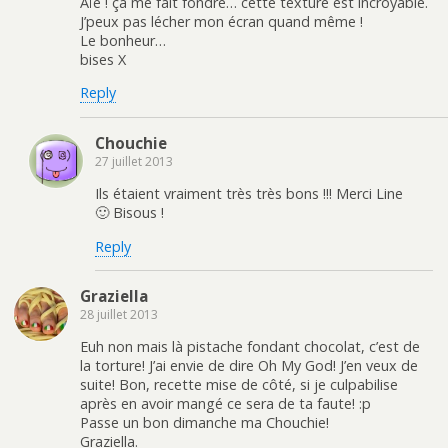
Aïe ! ça me fait fondre… cette texture est incroyable.
J’peux pas lécher mon écran quand même !
Le bonheur…
bises X
Reply
Chouchie
27 juillet 2013
Ils étaient vraiment très très bons !!! Merci Line
🙂 Bisous !
Reply
Graziella
28 juillet 2013
Euh non mais là pistache fondant chocolat, c’est de
la torture! J’ai envie de dire Oh My God! J’en veux de
suite! Bon, recette mise de côté, si je culpabilise
après en avoir mangé ce sera de ta faute! :p
Passe un bon dimanche ma Chouchie!
Graziella.