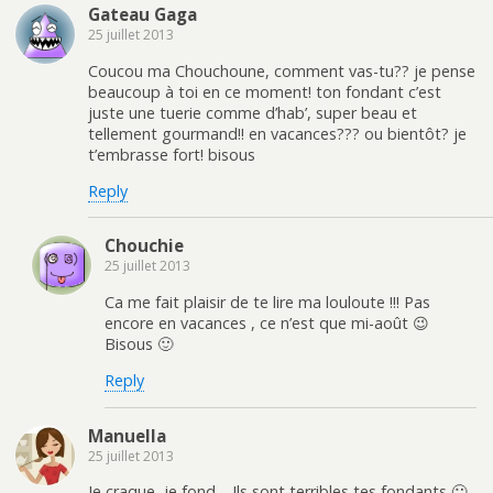
Gateau Gaga
25 juillet 2013
Coucou ma Chouchoune, comment vas-tu?? je pense
beaucoup à toi en ce moment! ton fondant c’est
juste une tuerie comme d’hab’, super beau et
tellement gourmand!! en vacances??? ou bientôt? je
t’embrasse fort! bisous
Reply
Chouchie
25 juillet 2013
Ca me fait plaisir de te lire ma louloute !!! Pas
encore en vacances , ce n’est que mi-août 😉
Bisous 🙂
Reply
Manuella
25 juillet 2013
Je craque, je fond… Ils sont terribles tes fondants 🙂