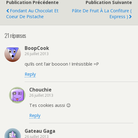
Publication Précédente
Publication Suivante
Fondant Au Chocolat Et
Pâte De Fruit À La Confiture (
Coeur De Pistache
Express )
21 réponses
BoopCook
26 juillet 2013
qu’ils ont l’air boooon ! Irrésistible =P
Reply
Chouchie
26 juillet 2013
Tes cookies aussi 😉
Reply
Gateau Gaga
26 juillet 2013