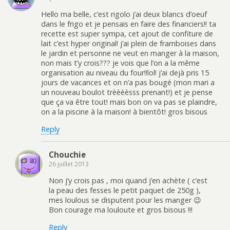
Hello ma belle, c’est rigolo j’ai deux blancs d’oeuf
dans le frigo et je pensais en faire des financiers!! ta
recette est super sympa, cet ajout de confiture de
lait c’est hyper original! j’ai plein de framboises dans
le jardin et personne ne veut en manger à la maison,
non mais t’y crois??? je vois que l’on a la même
organisation au niveau du four!!lol! j’ai dejà pris 15
jours de vacances et on n’a pas bougé (mon mari a
un nouveau boulot trèèèèsss prenant!) et je pense
que ça va être tout! mais bon on va pas se plaindre,
on a la piscine à la maison! à bientôt! gros bisous
Reply
Chouchie
26 juillet 2013
Non j’y crois pas , moi quand j’en achète ( c’est
la peau des fesses le petit paquet de 250g ),
mes loulous se disputent pour les manger 😉
Bon courage ma louloute et gros bisous !!!
Reply