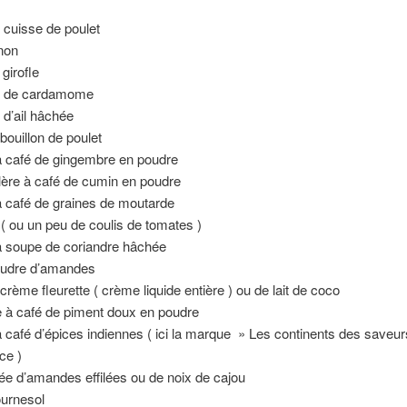
 cuisse de poulet
non
girofle
s de cardamome
d’ail hâchée
bouillon de poulet
 à café de gingembre en poudre
llère à café de cumin en poudre
 à café de graines de moutarde
( ou un peu de coulis de tomates )
 à soupe de coriandre hâchée
oudre d’amandes
crème fleurette ( crème liquide entière ) ou de lait de coco
re à café de piment doux en poudre
 à café d’épices indiennes ( ici la marque » Les continents des saveu
ce )
e d’amandes effilées ou de noix de cajou
ournesol