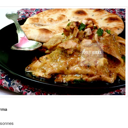
orma
rsonnes