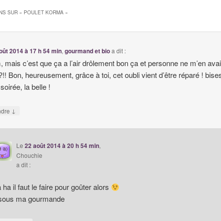
NS SUR «
POULET KORMA
»
oût 2014 à 17 h 54 min
,
gourmand et bio
a dit :
mais c’est que ça a l’air drôlement bon ça et personne ne m’en avai
?!! Bon, heureusement, grâce à toi, cet oubli vient d’être réparé ! bise
oirée, la belle !
↓
ndre
Le
22 août 2014 à 20 h 54 min
,
Chouchie
a dit :
 ha il faut le faire pour goûter alors
sous ma gourmande