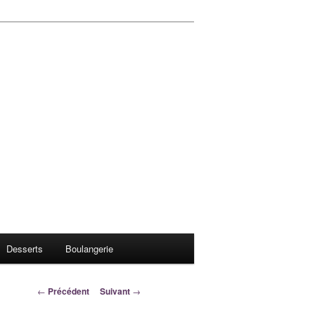
Desserts
Boulangerie
Navigation
←
Précédent
Suivant
→
des