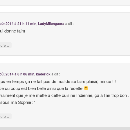
oût 2014 à 21 h 11 min
,
LadyMilonguera
a dit :
qui donne faim !
↓
ndre
oût 2014 à 8 h 06 min
,
kaderick
a dit :
ps en temps ça ne fait pas de mal de se faire plaisir, mince !!!
ce du coup est bien belle ainsi que la recette
t vraiment que je me mette à cette cuisine Indienne, ça à l’air trop bon
isous ma Sophie :*
↓
ndre