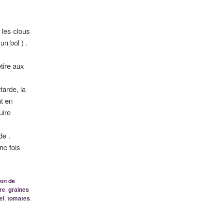
 les clous
n bol ) .
tire aux
tarde, la
nt en
uire
de .
ne fois
lon de
re
,
graines
el
,
tomates
.