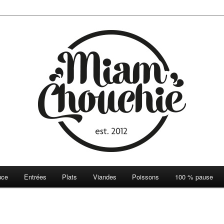
ie
uce
Entrées
Plats
Viandes
Poissons
100 % pause