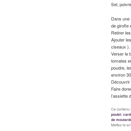
Sel, poivr
Dans une c
de girofle
Retirer le
Ajouter le
ciseaux ).
Verser le 
tomates en
poudre, le
environ 3
Découvrir 
Faire dore
l’assiette
Ce contenu 
poulet
,
car
de moutard
Mettez-le en