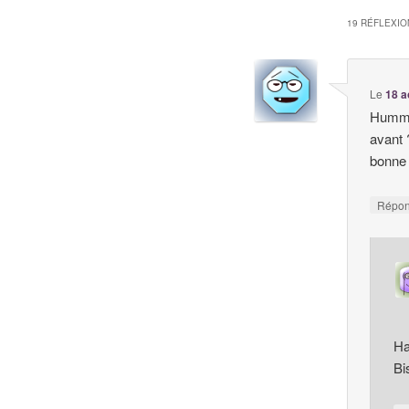
19 RÉFLEXIO
Le
18 a
Humm, 
avant 
bonne s
Répo
Ha
Bi