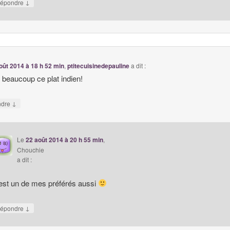
↓
épondre
oût 2014 à 18 h 52 min
,
ptitecuisinedepauline
a dit :
 beaucoup ce plat indien!
↓
ndre
Le
22 août 2014 à 20 h 55 min
,
Chouchie
a dit :
est un de mes préférés aussi
↓
épondre