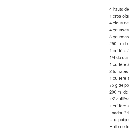
4 hauts de
1 gros oig
4 clous de 
4 gousse
3 gousses 
250 ml de 
1 cuillère
1/4 de cui
1 cuillère
2 tomates 
1 cuillère
75 g de p
200 ml de 
1/2 cuillè
1 cuillère
Leader Pri
Une poigné
Huile de t