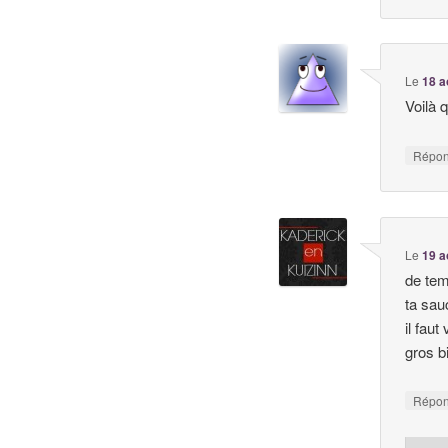
Le
18 a
Voilà 
Répo
Le
19 a
de tem
ta sau
il fau
gros b
Répo