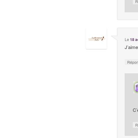
R
Le
18 a
J’aime
Répo
C’
R