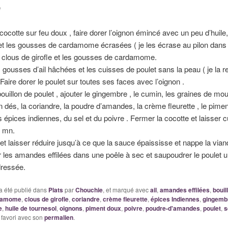
e
ocotte sur feu doux , faire dorer l’oignon émincé avec un peu d’huile,
 et les gousses de cardamome écrasées ( je les écrase au pilon dans u
s clous de girofle et les gousses de cardamome.
s gousses d’ail hâchées et les cuisses de poulet sans la peau ( je la re
 Faire dorer le poulet sur toutes ses faces avec l’oignon .
bouillon de poulet , ajouter le gingembre , le cumin, les graines de mou
 dés, la coriandre, la poudre d’amandes, la crème fleurette , le pime
s épices indiennes, du sel et du poivre . Fermer la cocotte et laisser c
0 mn.
et laisser réduire jusqu’à ce que la sauce épaississe et nappe la vian
r les amandes effilées dans une poêle à sec et saupoudrer le poulet u
 dressée.
a été publié dans
Plats
par
Chouchie
, et marqué avec
ail
,
amandes effilées
,
bouil
damome
,
clous de girofle
,
coriandre
,
crème fleurette
,
épices Indiennes
,
gingemb
e
,
huile de tournesol
,
oignons
,
piment doux
,
poivre
,
poudre-d'amandes
,
poulet
,
s
 favori avec son
permalien
.