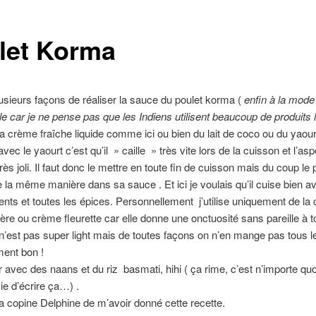
let Korma
plusieurs façons de réaliser la sauce du poulet korma (
enfin à la mode
e car je ne pense pas que les Indiens utilisent beaucoup de produits l
la crème fraîche liquide comme ici ou bien du lait de coco ou du yaour
ec le yaourt c’est qu’il » caille » très vite lors de la cuisson et l’asp
rès joli. Il faut donc le mettre en toute fin de cuisson mais du coup le 
e la même manière dans sa sauce . Et ici je voulais qu’il cuise bien a
ients et toutes les épices. Personnellement j’utilise uniquement de la
tière ou crème fleurette car elle donne une onctuosité sans pareille à t
 n’est pas super light mais de toutes façons on n’en mange pas tous le
ment bon !
 avec des naans et du riz basmati, hihi ( ça rime, c’est n’importe qu
vie d’écrire ça…) .
 copine Delphine de m’avoir donné cette recette.