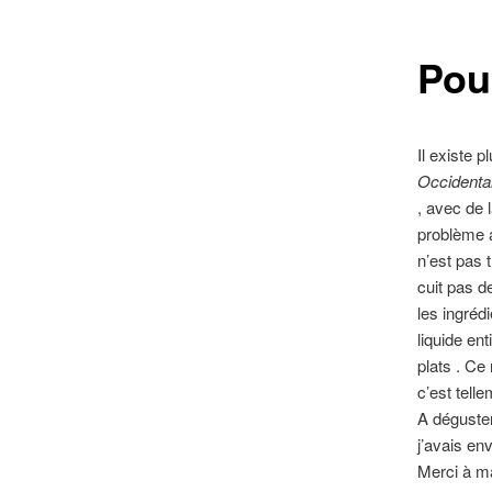
contenu
Pou
principal
Il existe 
Occidental
, avec de 
problème av
n’est pas t
cuit pas d
les ingréd
liquide en
plats . Ce
c’est telle
A déguster
j’avais en
Merci à ma