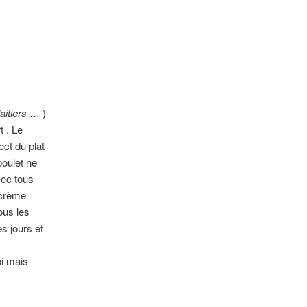
articles
aitiers
… )
t . Le
ect du plat
poulet ne
vec tous
 crème
ous les
s jours et
oi mais