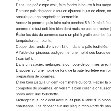
Dans une poêle type wok, faire fondre le beurre à feu moyen
Remuer puis déglacer le tout en ajoutant le jus de citron, 
spatule pour homogénéiser l’ensemble.
Versez la pomme, puis faire cuire pendant 5 à 10 min à feu
pomme ( le tout doit être bien doré mais ne pas accrocher 
Étaler les dés de pommes dans un plat à gratin pour les faire
température ambiante.
Couper des ronds d’environ 12 cm dans la pâte feuilletée.
A l’aide d’un pinceau, badigeonner une moitié des bords de l
(
pas fait
).
Dans un saladier, mélangez la compote de pommes avec l
Disposer sur une moitié de fond de la pâte feuilletée enviro
préparation de pommes.
Étaler bien jusqu’à un demi-centimètre du bord. Replier la p
compotée de pommes, en veillant à bien coller le chausson
bords avec une fourchette.
Mélanger le jaune d’oeuf avec le lait puis à l’aide d’un pin
chaussons. Les déposer sur une plaque recouverte de papie