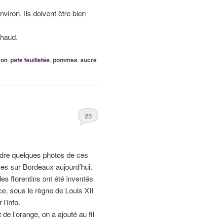
viron. Ils doivent être bien
chaud.
ron
,
pâte feuilletée
,
pommes
,
sucre
25
endre quelques photos de ces
naces sur Bordeaux aujourd’hui.
les florentins ont été inventés
nce, sous le règne de Louis XII
l’info.
e l’orange, on a ajouté au fil