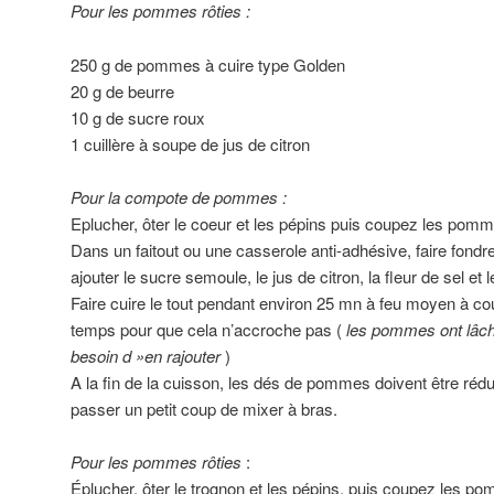
Pour les pommes rôties :
250 g de pommes à cuire type Golden
20 g de beurre
10 g de sucre roux
1 cuillère à soupe de jus de citron
Pour la compote de pommes :
Eplucher, ôter le coeur et les pépins puis coupez les pomm
Dans un faitout ou une casserole anti-adhésive, faire fondr
ajouter le sucre semoule, le jus de citron, la fleur de sel 
Faire cuire le tout pendant environ 25 mn à feu moyen à c
temps pour que cela n’accroche pas (
les pommes ont lâché
besoin d »en rajouter
)
A la fin de la cuisson, les dés de pommes doivent être réd
passer un petit coup de mixer à bras.
Pour les pommes rôties
:
Éplucher, ôter le trognon et les pépins, puis coupez les 