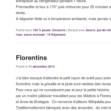
entreposer au réfrigérateur pendant 1 heure.
Préchauffer le four à 170° puis enfourner pour 25 minutes en
dorés.
A déguster tiède ou à température ambiante, mais jamais 
Publié dans
100 % pause
,
Desserts
|
Marqué avec
beurre
,
jus-de-cit
roux
,
sucre semoule
|
18
Réponses
Florentins
Publié le
11 décembre 2014
J’ai bien essayé d’attendre le petit rayon de soleil pour pr
florentins mais la grisaille et la pluie sont restées bien te
Pour ceux qui ne connaissent pas et pour la petite histoire, 
par un maître pâtissier travaillant pour les Médicis à Flore
et Anne de Bretagne . On remercie d’ailleurs Wikipédia pour 
Traditionnellement fabriqués avec des amandes , du miel et d