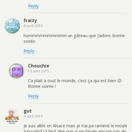
Reply
fraizy
9 avril 2015
hummmmmmmmmm un gâteau que j’adore. bonne
soirée
Reply
Chouchie
13 avril 2015
Ca plait à tout le monde, c’est ça qui est bien 😉
Bonne soirée !
Reply
gut
9 avril 2015
Je suis allée en Alsace mais je n’ai pa ramené le moule
à kouglof ! Il faut dire que je ne faisais encore pas de