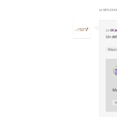
22 RÉFLEXIO
Le
28 j
Un dél
Répo
Me
R