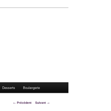
Desserts
Boulangerie
Navigation
←
Précédent
Suivant
→
des