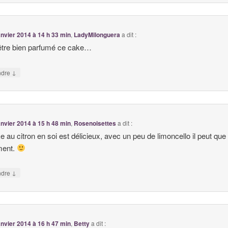
anvier 2014 à 14 h 33 min
,
LadyMilonguera
a dit :
t être bien parfumé ce cake…
↓
ndre
anvier 2014 à 15 h 48 min
,
Rosenoisettes
a dit :
e au citron en soi est délicieux, avec un peu de limoncello il peut que 
ment.
↓
ndre
anvier 2014 à 16 h 47 min
,
Betty
a dit :