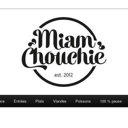
ie
uce
Entrées
Plats
Viandes
Poissons
100 % pause