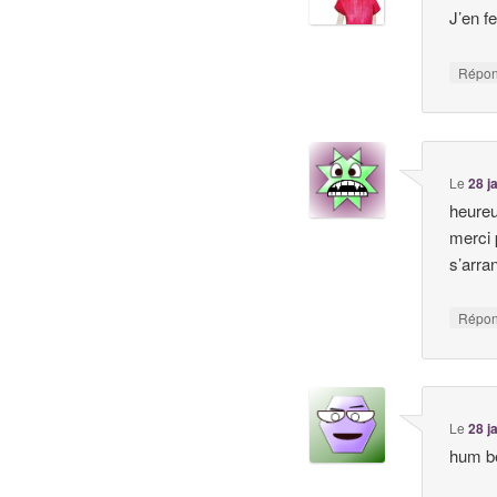
J’en f
Répo
Le
28 j
heureu
merci 
s’arra
Répo
Le
28 j
hum be