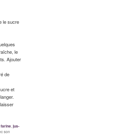
e le sucre
quelques
aîche, le
ts. Ajouter
ré de
sucre et
élanger.
laisser
,
farine
,
jus-
vec son