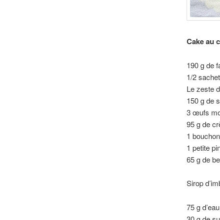
Cake au c
190 g de f
1/2 sachet
Le zeste d
150 g de 
3 œufs mo
95 g de cr
1 bouchon
1 petite p
65 g de b
Sirop d’im
75 g d’eau
30 g de s