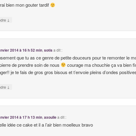
erai bien mon gouter tardif
↓
ndre
anvier 2014 à 16 h 52 min
,
sotis
a dit :
sement que tu as ce genre de petite douceurs pour te remonter le mo
pierre de prendre soin de nous
courage ma chouchie ça va bien fin
nger!! je te fais de gros gros bisous et t’envoie pleins d’ondes positive
↓
ndre
anvier 2014 à 17 h 13 min
,
axoulle
a dit :
lle idée ce cake et il a l’air bien moelleux bravo