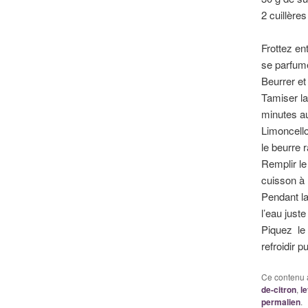
2 cuillères
Frottez en
se parfume
Beurrer et
Tamiser la
minutes au
Limoncello
le beurre r
Remplir le
cuisson à 
Pendant la
l’eau juste
Piquez le 
refroidir 
Ce contenu 
de-citron
,
l
permalien
.