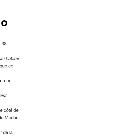
articles
lo
t 38
ssi habiter
 que ce
ourner
’est
le côté de
s du Médoc
r de la