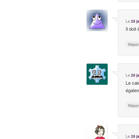
Le
28 j
Il doi
Répo
Le
28 j
Le cak
égale
Répo
Le
28 j