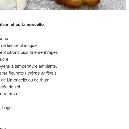
itron et au Limoncello
arine
 de levure chimique
e 2 citrons bios finement râpés
sucre
yens à température ambiante,
ème fleurette (
crème entière
)
 de Limoncello ou de rhum
incée de sel
eurre mou
bibage :
ucre