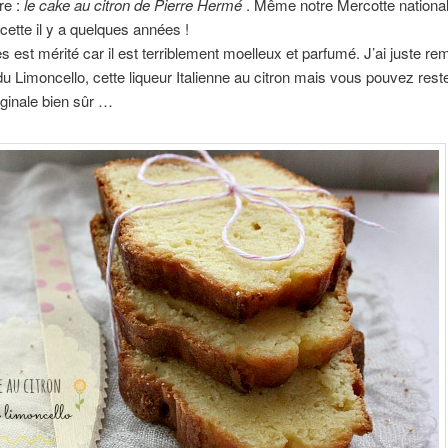
re :
le cake au citron de Pierre Hermé
. Même notre Mercotte national
ecette il y a quelques années !
 est mérité car il est terriblement moelleux et parfumé. J’ai juste re
u Limoncello, cette liqueur Italienne au citron mais vous pouvez reste
iginale bien sûr …