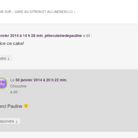
NS SUR «
CAKE AU CITRON ET AU LIMONCELLO
»
anvier 2014 à 14 h 28 min
,
ptitecuisinedepauline
a dit :
ice ce cake!
↓
ndre
Le
30 janvier 2014 à 20 h 22 min
,
Chouchie
a dit :
rci Pauline
↓
épondre