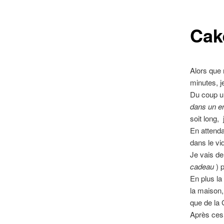
contenu
Cak
principal
Alors que 
minutes, j
Du coup u
dans un en
soit long,
En attenda
dans le vi
Je vais d
cadeau
) 
En plus la
la maison,
que de la
Après ces l