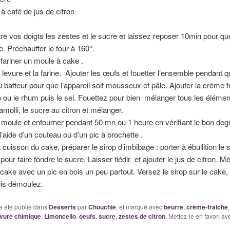
 à café de jus de citron
tre vos doigts les zestes et le sucre et laissez reposer 10min pour qu
. Préchauffer le four à 160°.
 fariner un moule à cake .
 levure et la farine. Ajouter les œufs et fouetter l’ensemble pendant 
 batteur pour que l’appareil soit mousseux et pâle. Ajouter la crème fr
 ou le rhum puis le sel. Fouettez pour bien mélanger tous les élémen
amolli, le sucre au citron et mélanger.
 moule et enfourner pendant 50 mn ou 1 heure en vérifiant le bon deg
l’aide d’un couteau ou d’un pic à brochette .
 cuisson du cake, préparer le sirop d’imbibage : porter à ébullition le 
 pour faire fondre le sucre. Laisser tiédir et ajouter le jus de citron. M
cake avec un pic en bois un peu partout. Versez le sirop sur le cake, 
puis démoulez.
a été publié dans
Desserts
par
Chouchie
, et marqué avec
beurre
,
crème-fraiche
evure chimique
,
Limoncello
,
oeufs
,
sucre
,
zestes de citron
. Mettez-le en favori a