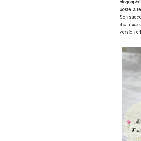
blogosphè
posté la r
Son succès
rhum par d
version or